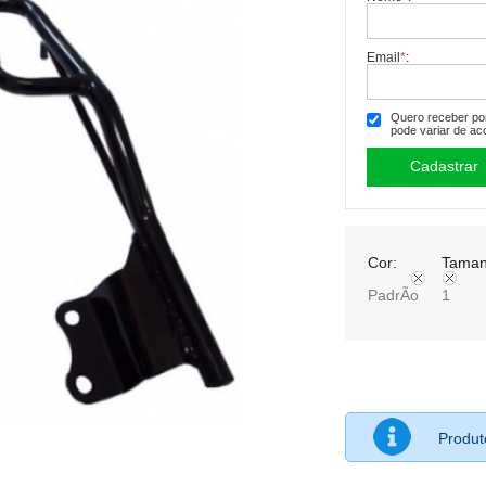
Email
*
:
Quero receber por 
pode variar de ac
Cor:
Taman
PadrÃo
1
Produ