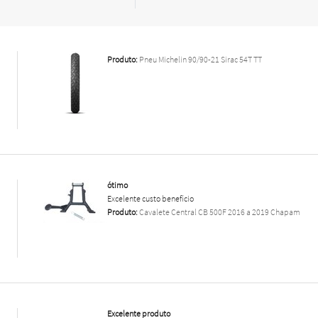
Produto:
Pneu Michelin 90/90-21 Sirac 54T TT
ótimo
Excelente custo benefício
Produto:
Cavalete Central CB 500F 2016 a 2019 Chapam
Excelente produto