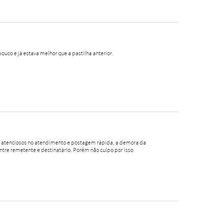
pouco e já estava melhor que a pastilha anterior.
o, atenciosos no atendimento e postagem rápida, a demora da
ntre remetente e destinatário. Porém não culpo por isso.