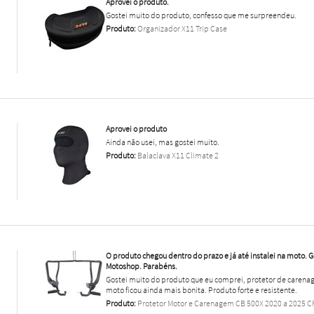
Aprovei o produto.
Gostei muito do produto, confesso que me surpreendeu.
Produto:
Organizador X11 Trip Case
Aprovei o produto
Ainda não usei, mas gostei muito.
Produto:
Balaclava X11 Climate 2
O produto chegou dentro do prazo e já até instalei na moto. 
Motoshop. Parabéns.
Gostei muito do produto que eu comprei, protetor de carenag
moto ficou ainda mais bonita. Produto forte e resistente.
Produto:
Protetor Motor e Carenagem CB 500X 2020 a 2025 