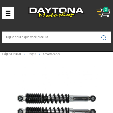
0
Página Inicial
Peças
Amortecedor