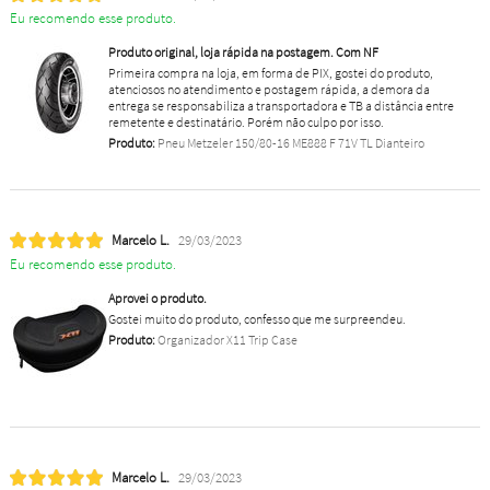
Eu recomendo esse produto.
Produto original, loja rápida na postagem. Com NF
Primeira compra na loja, em forma de PIX, gostei do produto,
atenciosos no atendimento e postagem rápida, a demora da
entrega se responsabiliza a transportadora e TB a distância entre
remetente e destinatário. Porém não culpo por isso.
Produto:
Pneu Metzeler 150/80-16 ME888 F 71V TL Dianteiro
Marcelo L.
29/03/2023
Eu recomendo esse produto.
Aprovei o produto.
Gostei muito do produto, confesso que me surpreendeu.
Produto:
Organizador X11 Trip Case
Marcelo L.
29/03/2023