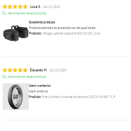
Luca S.
04/11/2023
Eu recomendo esse produto.
Excelente produto
Produto atendeu às expectativas de qualidade.
Produto:
Alforge Lateral Kappa RA303 20/29 Litros
Eduardo H.
16/10/2023
Eu recomendo esse produto.
idem o anterior
idem anterior
Produto:
Pneu Michelin Anakee Adventure 120/70-19 60V TL F