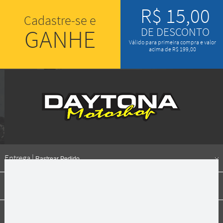
R$ 15,00
Cadastre-se e
GANHE
DE DESCONTO
Válido para primeira compra e valor
acima de R$ 199,00
Entrega |
Rastrear Pedido
Formas de pagamento
Institucional