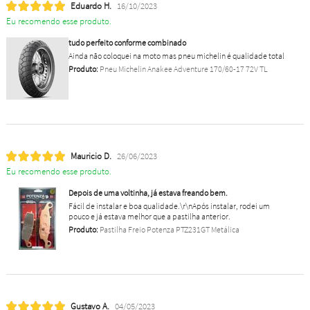
Eduardo H.
16/10/2023
Eu recomendo esse produto.
tudo perfeito conforme combinado
Ainda não coloquei na moto mas pneu michelin é qualidade total
Produto:
Pneu Michelin Anakee Adventure 170/60-17 72V TL
Mauricio D.
26/06/2023
Eu recomendo esse produto.
Depois de uma voltinha, já estava freando bem.
Fácil de instalar e boa qualidade.\r\nApós instalar, rodei um
pouco e já estava melhor que a pastilha anterior.
Produto:
Pastilha Freio Potenza PTZ231GT Metálica
Gustavo A.
04/05/2023