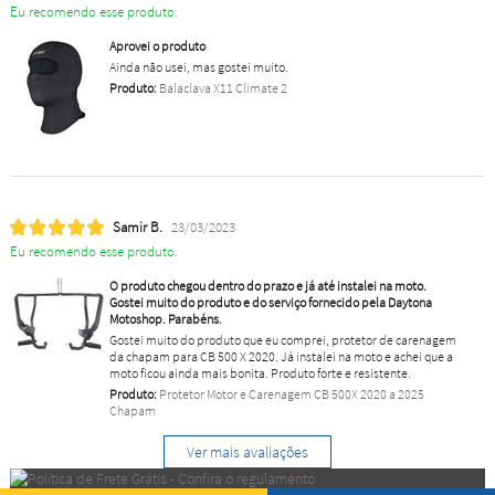
Eu recomendo esse produto.
Aprovei o produto
Ainda não usei, mas gostei muito.
Produto:
Balaclava X11 Climate 2
Samir B.
23/03/2023
Eu recomendo esse produto.
O produto chegou dentro do prazo e já até instalei na moto.
Gostei muito do produto e do serviço fornecido pela Daytona
Motoshop. Parabéns.
Gostei muito do produto que eu comprei, protetor de carenagem
da chapam para CB 500 X 2020. Já instalei na moto e achei que a
moto ficou ainda mais bonita. Produto forte e resistente.
Produto:
Protetor Motor e Carenagem CB 500X 2020 a 2025
Chapam
Ver mais avaliações