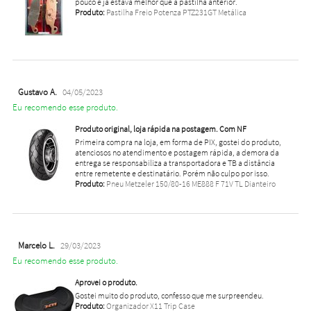
pouco e já estava melhor que a pastilha anterior.
Produto:
Pastilha Freio Potenza PTZ231GT Metálica
Gustavo A.
04/05/2023
Eu recomendo esse produto.
Produto original, loja rápida na postagem. Com NF
Primeira compra na loja, em forma de PIX, gostei do produto,
atenciosos no atendimento e postagem rápida, a demora da
entrega se responsabiliza a transportadora e TB a distância
entre remetente e destinatário. Porém não culpo por isso.
Produto:
Pneu Metzeler 150/80-16 ME888 F 71V TL Dianteiro
Marcelo L.
29/03/2023
Eu recomendo esse produto.
Aprovei o produto.
Gostei muito do produto, confesso que me surpreendeu.
Produto:
Organizador X11 Trip Case