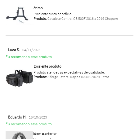
ótimo
Excelente custo benefício
Produto:
Cavalete Central CB 500F 2016 a 2019 Chapam
Luca S.
04/11/2023
Eu recomendo esse produto.
Excelente produto
Produto atendeu às expectativas de qualidade.
Produto:
Alforge Lateral Kappa RA303 20/29 Litros
Eduardo H.
16/10/2023
Eu recomendo esse produto.
idem o anterior