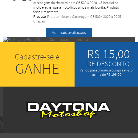
carenagem da chapam para CB 500 X 2020. Já instalei na
moto e achei que a moto ficou ainda mais bonita. Produto
forte e resistente.
Produto:
Protetor Motor e Carenagem CB 500X 2020 a 2025
Chapam
Ver mais avaliações
R$ 15,00
Cadastre-se e
GANHE
DE DESCONTO
Válido para primeira compra e valor
acima de R$ 199,00