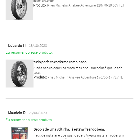
idem anterior
Produto:
Pneu Michelin Anakee Adventure 120/70-19 60V TL F
Eduardo H.
16/10/2023
Eu recomendo esse produto.
tudo perfeito conforme combinado
Ainda não coloquei na moto mas pneu michelin é qualidade
total
Produto:
Pneu Michelin Anakee Adventure 170/60-17 72V TL
Mauricio D.
26/06/2023
Eu recomendo esse produto.
Depois de uma voltinha, já estava freando bem.
Fácil de instalar e boa qualidade.\r\nApós instalar, rodei um