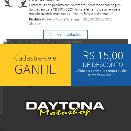
Gostei muito do produto que eu comprei, protetor de carenagem
da chapam para CB 500 X 2020. Já instalei na moto e achei que a
moto ficou ainda mais bonita. Produto forte e resistente.
Produto:
Protetor Motor e Carenagem CB 500X 2020 a 2025
Chapam
Ver mais avaliações
R$ 15,00
Cadastre-se e
GANHE
DE DESCONTO
Válido para primeira compra e valor
acima de R$ 199,00