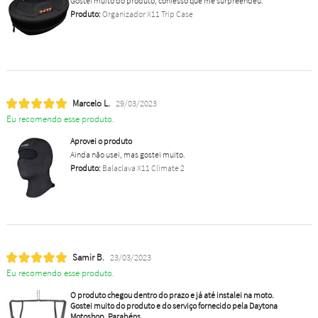
Gostei muito do produto, confesso que me surpreendeu.
Produto:
Organizador X11 Trip Case
Marcelo L.
29/03/2023
Eu recomendo esse produto.
Aprovei o produto
Ainda não usei, mas gostei muito.
Produto:
Balaclava X11 Climate 2
Samir B.
23/03/2023
Eu recomendo esse produto.
O produto chegou dentro do prazo e já até instalei na moto.
Gostei muito do produto e do serviço fornecido pela Daytona
Motoshop. Parabéns.