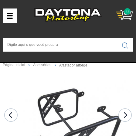
0
Página Inicial
Acessórios
Afastador alforge