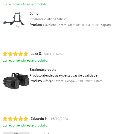
Eu recomendo esse produto.
ótimo
Excelente custo benefício
Produto:
Cavalete Central CB 500F 2016 a 2019 Chapam
Luca S.
04/11/2023
Eu recomendo esse produto.
Excelente produto
Produto atendeu às expectativas de qualidade.
Produto:
Alforge Lateral Kappa RA303 20/29 Litros
Eduardo H.
16/10/2023
Eu recomendo esse produto.