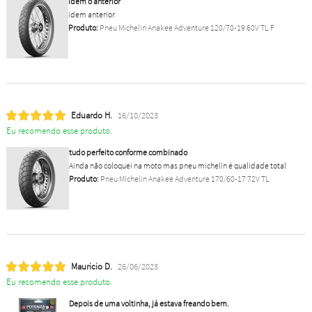
idem o anterior
idem anterior
Produto:
Pneu Michelin Anakee Adventure 120/70-19 60V TL F
Eduardo H.
16/10/2023
Eu recomendo esse produto.
tudo perfeito conforme combinado
Ainda não coloquei na moto mas pneu michelin é qualidade total
Produto:
Pneu Michelin Anakee Adventure 170/60-17 72V TL
Mauricio D.
26/06/2023
Eu recomendo esse produto.
Depois de uma voltinha, já estava freando bem.