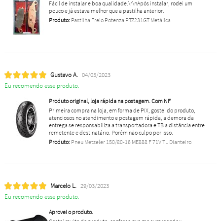
Fácil de instalar e boa qualidade.\r\nApós instalar, rodei um
pouco e já estava melhor que a pastilha anterior.
Produto:
Pastilha Freio Potenza PTZ231GT Metálica
Gustavo A.
04/05/2023
Eu recomendo esse produto.
Produto original, loja rápida na postagem. Com NF
Primeira compra na loja, em forma de PIX, gostei do produto,
atenciosos no atendimento e postagem rápida, a demora da
entrega se responsabiliza a transportadora e TB a distância entre
remetente e destinatário. Porém não culpo por isso.
Produto:
Pneu Metzeler 150/80-16 ME888 F 71V TL Dianteiro
Marcelo L.
29/03/2023
Eu recomendo esse produto.
Aprovei o produto.