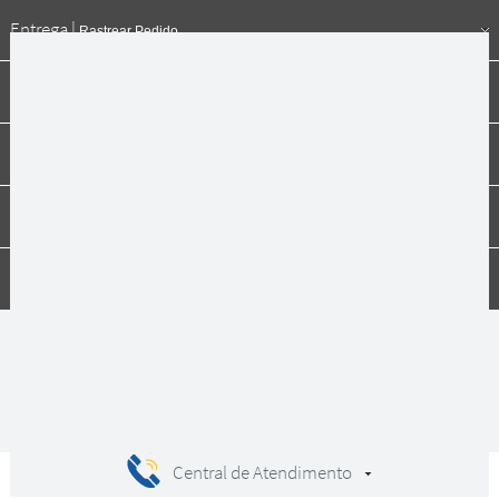
Entrega |
Rastrear Pedido
Formas de pagamento
Institucional
Dúvidas
Compras
Central de Atendimento