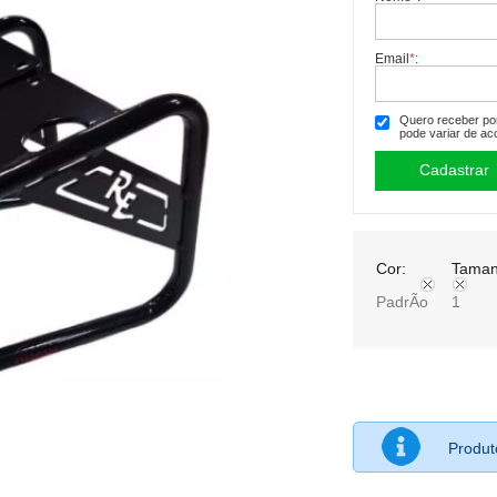
Email
*
:
Quero receber por 
pode variar de ac
Cor:
Taman
PadrÃo
1
Produ