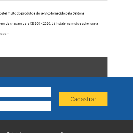
Gostei muito do produto e do serviço fornecido pela Daytona
em da chapam para CB 500 X 2020. Já instalei na moto e achei que a
Chapam