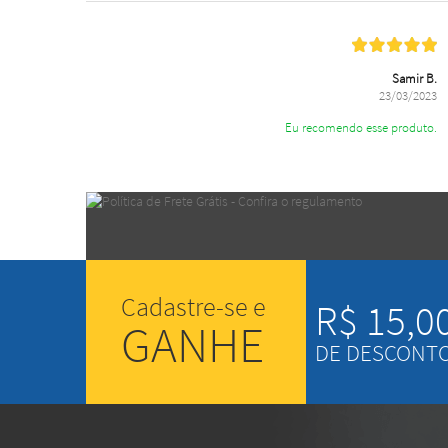
Samir B.
23/03/2023
Eu recomendo esse produto.
Cadastre-se e
R$ 15,0
GANHE
DE DESCONT