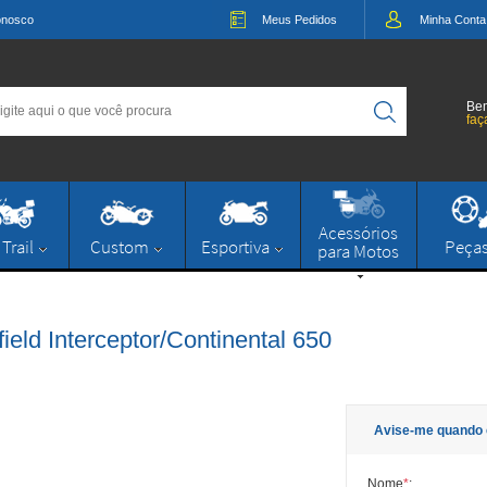
onosco
Meus
Pedidos
Minha
Conta
Bem
faç
Acessórios
 Trail
Custom
Esportiva
Peça
para Motos
ield Interceptor/Continental 650
Avise-me quando 
Nome
*
: