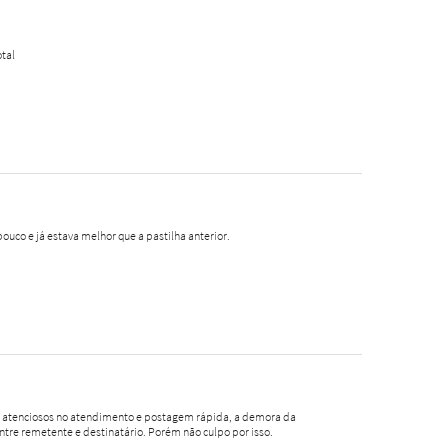
tal
pouco e já estava melhor que a pastilha anterior.
o, atenciosos no atendimento e postagem rápida, a demora da
ntre remetente e destinatário. Porém não culpo por isso.