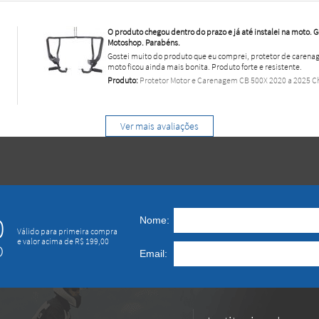
O produto chegou dentro do prazo e já até instalei na moto. 
Motoshop. Parabéns.
Gostei muito do produto que eu comprei, protetor de carenag
moto ficou ainda mais bonita. Produto forte e resistente.
Produto:
Protetor Motor e Carenagem CB 500X 2020 a 2025 
Ver mais avaliações
0
Nome:
Válido para primeira compra
e valor acima de R$ 199,00
O
Email: