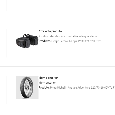
Excelente produto
Produto atendeu às expectativas de qualidade.
Produto:
Alforge Lateral Kappa RA303 20/29 Litros
idem o anterior
idem anterior
Produto:
Pneu Michelin Anakee Adventure 120/70-19 60V TL F