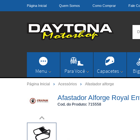
Página Inicial
Quem Somos
Como Comprar
Fale C
Menu
Para Você
Capacetes
Big
Página Inicial
Acessórios
Afastador alforge
Afastador Alforge Royal Enf
Cod. do Produto: 715558