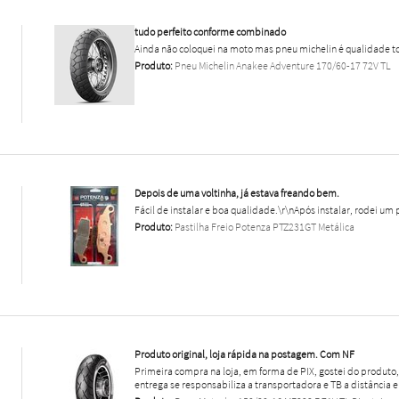
tudo perfeito conforme combinado
Ainda não coloquei na moto mas pneu michelin é qualidade to
Produto:
Pneu Michelin Anakee Adventure 170/60-17 72V TL
Depois de uma voltinha, já estava freando bem.
Fácil de instalar e boa qualidade.\r\nApós instalar, rodei um 
Produto:
Pastilha Freio Potenza PTZ231GT Metálica
Produto original, loja rápida na postagem. Com NF
Primeira compra na loja, em forma de PIX, gostei do produt
entrega se responsabiliza a transportadora e TB a distância e