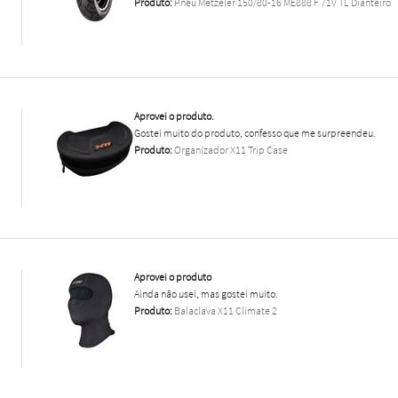
Produto:
Pneu Metzeler 150/80-16 ME888 F 71V TL Dianteiro
Aprovei o produto.
Gostei muito do produto, confesso que me surpreendeu.
Produto:
Organizador X11 Trip Case
Aprovei o produto
Ainda não usei, mas gostei muito.
Produto:
Balaclava X11 Climate 2