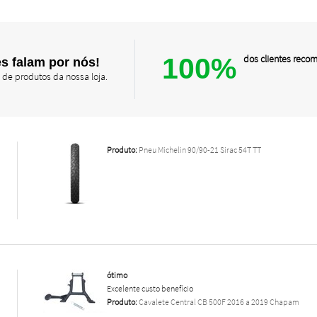
100%
dos clientes rec
s falam por nós!
 de produtos da nossa loja.
Produto:
Pneu Michelin 90/90-21 Sirac 54T TT
ótimo
Excelente custo benefício
Produto:
Cavalete Central CB 500F 2016 a 2019 Chapam