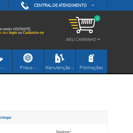
CENTRAL DE ATENDIMENTO
(48) 3626-0593
/daytonamotoshop
0
(48) 3626-0593
/daytonamotos
-vindo VISITANTE,
a seu
login
ou
Cadastre-se
MEU CARRINHO
/daytonamotos
(48) 3626-0593
contato@daytonamotoshop.com.br
s
Pneus
Manutenção
Promoções
Enviar Mensagem
chegar
Telefone
*
: