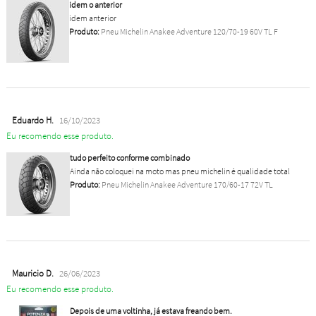
idem o anterior
idem anterior
Produto:
Pneu Michelin Anakee Adventure 120/70-19 60V TL F
Eduardo H.
16/10/2023
Eu recomendo esse produto.
tudo perfeito conforme combinado
Ainda não coloquei na moto mas pneu michelin é qualidade total
Produto:
Pneu Michelin Anakee Adventure 170/60-17 72V TL
Mauricio D.
26/06/2023
Eu recomendo esse produto.
Depois de uma voltinha, já estava freando bem.