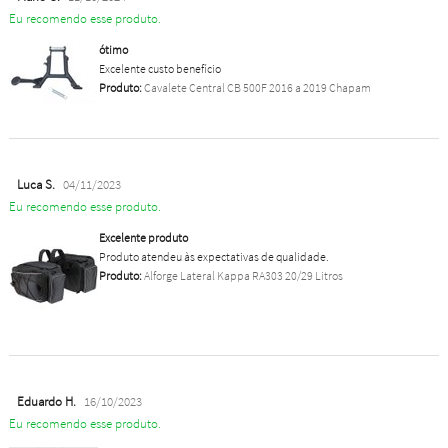
Eu recomendo esse produto.
ótimo
Excelente custo benefício
Produto:
Cavalete Central CB 500F 2016 a 2019 Chapam
Luca S.
04/11/2023
Eu recomendo esse produto.
Excelente produto
Produto atendeu às expectativas de qualidade.
Produto:
Alforge Lateral Kappa RA303 20/29 Litros
Eduardo H.
16/10/2023
Eu recomendo esse produto.