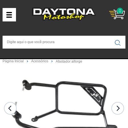
0
Página Inicial
Acessórios
Afastador alforge