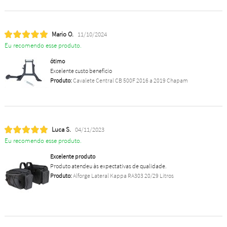
Mario O.
11/10/2024
Eu recomendo esse produto.
ótimo
Excelente custo benefício
Produto:
Cavalete Central CB 500F 2016 a 2019 Chapam
Luca S.
04/11/2023
Eu recomendo esse produto.
Excelente produto
Produto atendeu às expectativas de qualidade.
Produto:
Alforge Lateral Kappa RA303 20/29 Litros