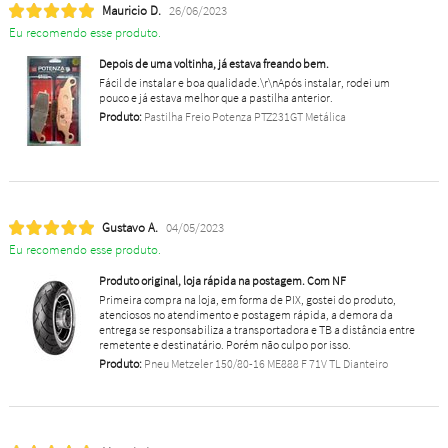
Mauricio D.
26/06/2023
Eu recomendo esse produto.
Depois de uma voltinha, já estava freando bem.
Fácil de instalar e boa qualidade.\r\nApós instalar, rodei um
pouco e já estava melhor que a pastilha anterior.
Produto:
Pastilha Freio Potenza PTZ231GT Metálica
Gustavo A.
04/05/2023
Eu recomendo esse produto.
Produto original, loja rápida na postagem. Com NF
Primeira compra na loja, em forma de PIX, gostei do produto,
atenciosos no atendimento e postagem rápida, a demora da
entrega se responsabiliza a transportadora e TB a distância entre
remetente e destinatário. Porém não culpo por isso.
Produto:
Pneu Metzeler 150/80-16 ME888 F 71V TL Dianteiro