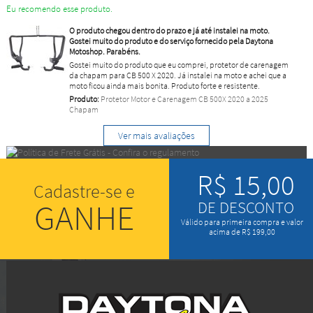
Eu recomendo esse produto.
O produto chegou dentro do prazo e já até instalei na moto.
Gostei muito do produto e do serviço fornecido pela Daytona
Motoshop. Parabéns.
Gostei muito do produto que eu comprei, protetor de carenagem
da chapam para CB 500 X 2020. Já instalei na moto e achei que a
moto ficou ainda mais bonita. Produto forte e resistente.
Produto:
Protetor Motor e Carenagem CB 500X 2020 a 2025
Chapam
Ver mais avaliações
R$ 15,00
Cadastre-se e
GANHE
DE DESCONTO
Válido para primeira compra e valor
acima de R$ 199,00