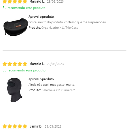
Marcelo L.
29/03/2023
Eu recomendo esse produto.
Aprovei o produto.
Gostei muito do produto, confesso que me surpreendeu.
Produto:
Organizador X11 Trip Case
Marcelo L.
29/03/2023
Eu recomendo esse produto.
Aprovei o produto
Ainda não usei, mas gostei muito.
Produto:
Balaclava X11 Climate 2
Samir B.
23/03/2023