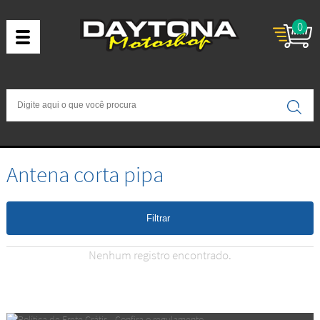
0
Antena corta pipa
Filtrar
Nenhum registro encontrado.