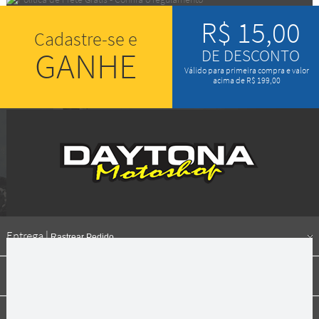
R$ 15,00
Cadastre-se e
GANHE
DE DESCONTO
Válido para primeira compra e valor
acima de R$ 199,00
Entrega |
Rastrear Pedido
Formas de pagamento
Institucional