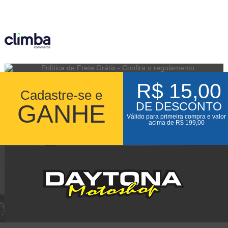
R$ 15,00
Cadastre-se e
GANHE
DE DESCONTO
Válido para primeira compra e valor
acima de R$ 199,00