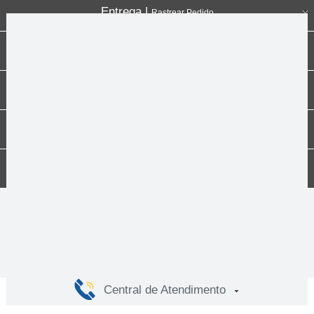
Entrega |
Rastrear Pedido
Formas de pagamento
Institucional
Dúvidas
Compras
Central de Atendimento