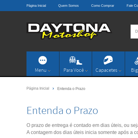
Página Inicial
Quem Somos
Como Comprar
Fale C
Menu
Para Você
Capacetes
Big
Página Inicial
Entenda o Prazo
Entenda o Prazo
O prazo de entrega é contado em dias úteis, ou sej
A contagem dos dias úteis inicia somente após a 