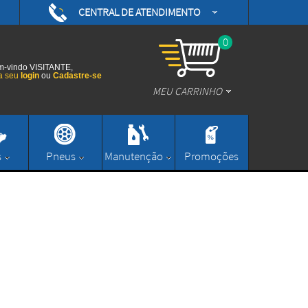
CENTRAL DE ATENDIMENTO
(48) 3626-0593
/daytonamotoshop
0
(48) 3626-0593
/daytonamotos
-vindo VISITANTE,
a seu
login
ou
Cadastre-se
MEU CARRINHO
/daytonamotos
(48) 3626-0593
contato@daytonamotoshop.com.br
s
Pneus
Manutenção
Promoções
Enviar Mensagem