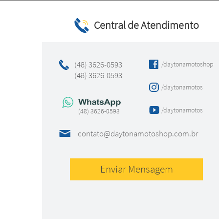
Central de Atendimento
(48) 3626-0593
/daytonamotoshop
(48) 3626-0593
/daytonamotos
/daytonamotos
(48) 3626-0593
contato@daytonamotoshop.com.br
Enviar Mensagem