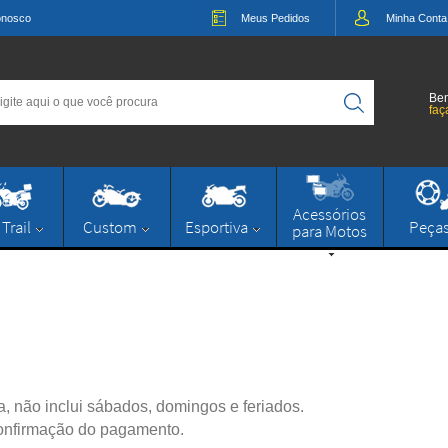
onosco
Meus
Pedidos
Minha
Conta
Bem
faç
Acessórios
 Trail
Custom
Esportiva
Peça
para Motos
a, não inclui sábados, domingos e feriados.
confirmação do pagamento.