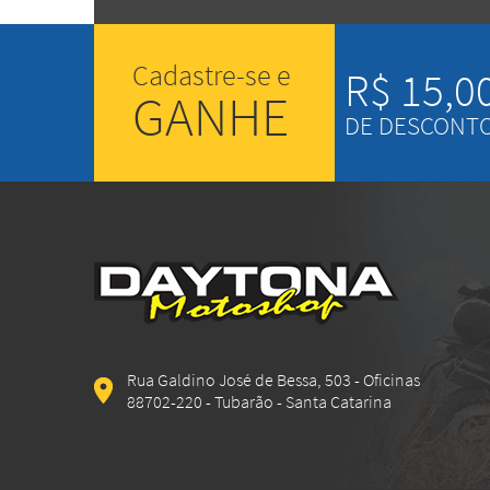
Cadastre-se e
R$ 15,0
GANHE
DE DESCONT
Rua Galdino José de Bessa, 503 - Oficinas
88702-220 - Tubarão - Santa Catarina